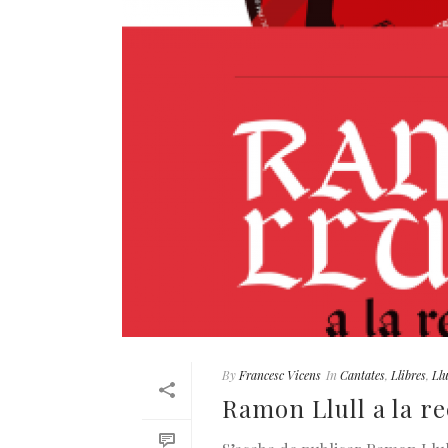
By
Francesc Vicens
In
Cantates
,
Llibres
,
Llu
Ramon Llull a la rec