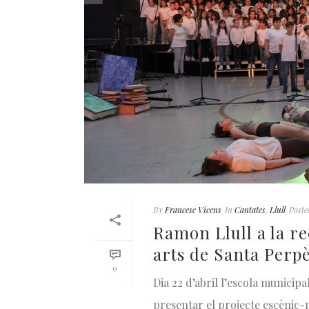
By
Francesc Vicens
In
Cantates
,
Llull
Poste
Ramon Llull a la re
arts de Santa Perpè
0
Dia 22 d’abril l’escola munici
presentar el projecte escènic-m