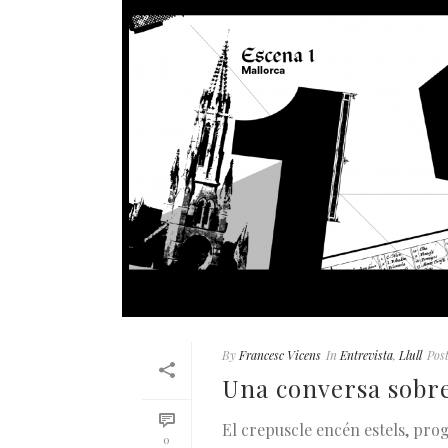
By
Francesc Vicens
In
Entrevista
,
Llull
Pos
Una conversa sobre 
El crepuscle encén estels, pro
0