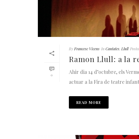
By
Francesc Vicens
In
Cantates
,
Llull
Poste
Ramon Llull: a la re
Ahir dia 14 d’octubre, els Verm
0
actuar a la Fira de teatre infant
READ MORE