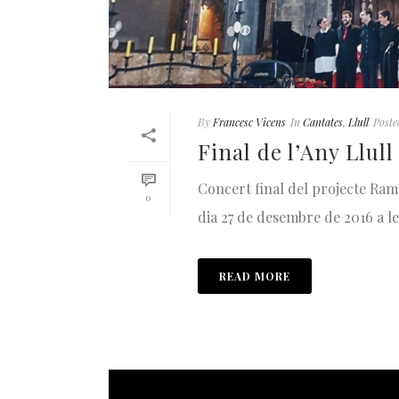
By
Francesc Vicens
In
Cantates
,
Llull
Poste
Final de l’Any Llul
Concert final del projecte Ramo
0
dia 27 de desembre de 2016 a le
READ MORE