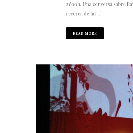
21’00h. Una conversa sobre Ram
recerca de la [...]
READ MORE