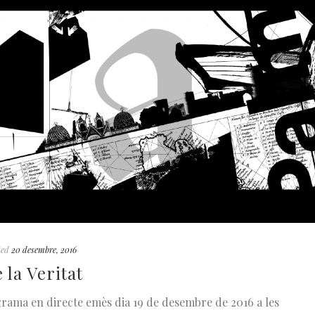
ted
20 desembre, 2016
la Veritat
grama en directe emès dia 19 de desembre de 2016 a les