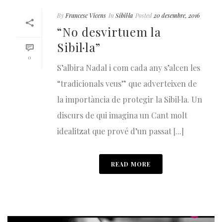
By
Francesc Vicens
In
Sibil·la
Posted
20 desembre, 2016
“No desvirtuem la
Sibil·la”
0
S’albira Nadal i com cada any s’alcen les
“tradicionals veus” que adverteixen de
la importància de protegir la Sibil·la. Un
discurs de qui imagina un Cant molt
idealitzat que prové d’un passat [...]
READ MORE