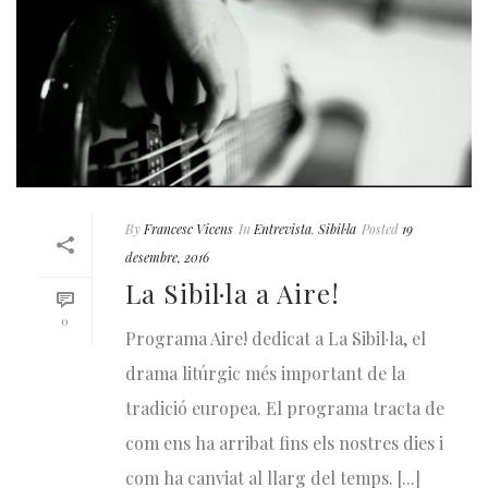
By
Francesc Vicens
In
Entrevista
,
Sibil·la
Posted
19
desembre, 2016
La Sibil·la a Aire!
0
Programa Aire! dedicat a La Sibil·la, el
drama litúrgic més important de la
tradició europea. El programa tracta de
com ens ha arribat fins els nostres dies i
com ha canviat al llarg del temps. [...]