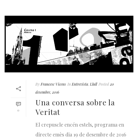
By
Francesc Vicens
In
Entrevista
,
Llull
Posted
20
desembre, 2016
Una conversa sobre la
Veritat
0
El crepuscle encén estels, programa en
directe emès dia 19 de desembre de 2016