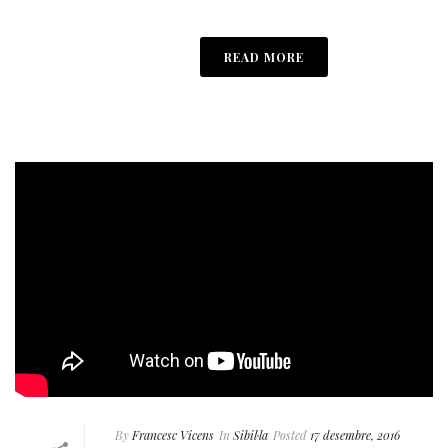
READ MORE
By
Francesc Vicens
In
Sibil·la
Posted
17 desembre, 2016