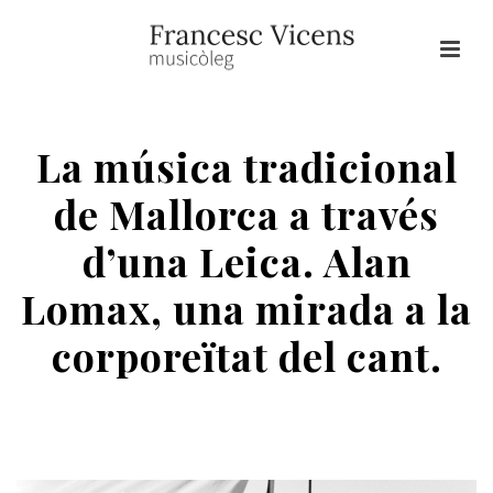
La música tradicional
de Mallorca a través
d’una Leica. Alan
Lomax, una mirada a la
corporeïtat del cant.
HOME
/
LOMAX
/ LA MÚSICA TRADICIONAL DE MALLORCA A TRAVÉS
D’UNA LEICA. ALAN LOMAX, UNA MIRADA A LA CORPOREÏTAT DEL
CANT.