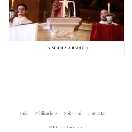
LA SIBIL·LA A RADIO 3
Inici
Publicacions
Sobre mi
Contactar
© Tots els drets reservats.