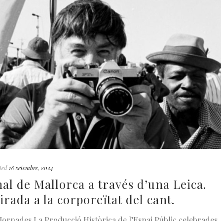
ted
18 setembre, 2024
al de Mallorca a través d’una Leica.
ada a la corporeïtat del cant.
Jornades La Producció Històrica de l’Espai Públic celebrades