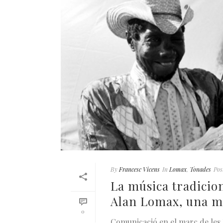
By
Francesc Vicens
In
Lomax
,
Tonades
Pos
La música tradicion
Alan Lomax, una mir
0
Comunicació en el marc de les 