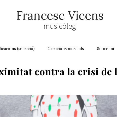
icacions (selecció)
Creacions musicals
Sobre mi
imitat contra la crisi de 
HOME
/
ICONOGRAFIA
/
*
/ CULTURA DE PR