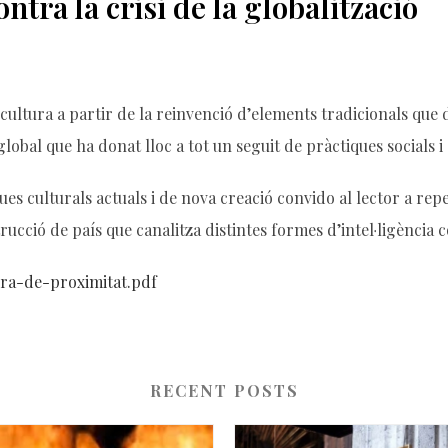
ntra la crisi de la globalització
 cultura a partir de la reinvenció d’elements tradicionals qu
global que ha donat lloc a tot un seguit de pràctiques socials 
iques culturals actuals i de nova creació convido al lector a repe
ció de país que canalitza distintes formes d’intel·ligència co
tura-de-proximitat.pdf
RECENT POSTS