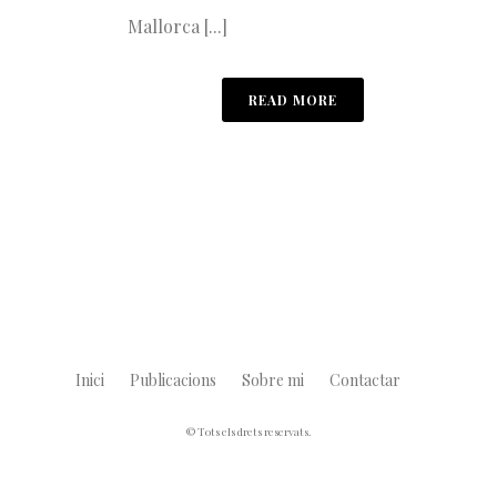
Mallorca [...]
READ MORE
Inici
Publicacions
Sobre mi
Contactar
© Tots els drets reservats.