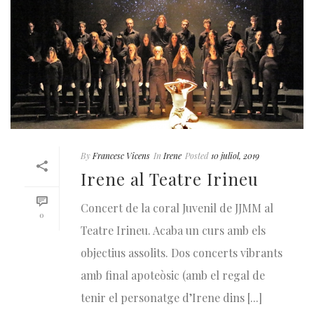
By
Francesc Vicens
In
Irene
Posted
10 juliol, 2019
Irene al Teatre Irineu
Concert de la coral Juvenil de JJMM al
0
Teatre Irineu. Acaba un curs amb els
objectius assolits. Dos concerts vibrants
amb final apoteòsic (amb el regal de
tenir el personatge d’Irene dins [...]