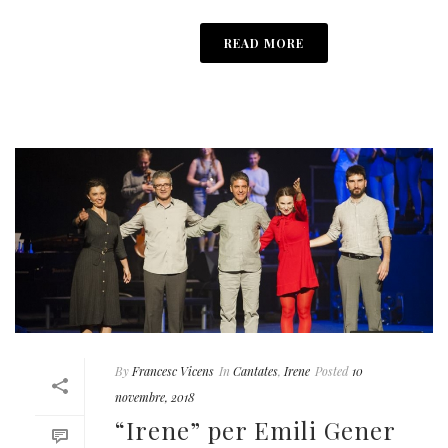
READ MORE
By
Francesc Vicens
In
Cantates
,
Irene
Posted
10
novembre, 2018
“Irene” per Emili Gener