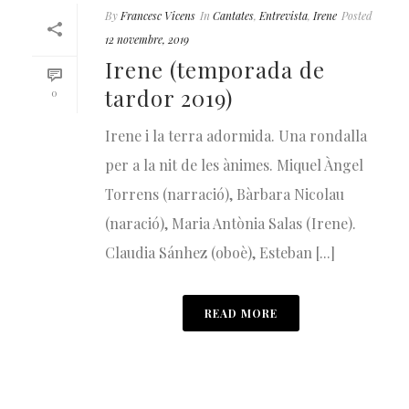
By
Francesc Vicens
In
Cantates
,
Entrevista
,
Irene
Posted
12 novembre, 2019
Irene (temporada de
tardor 2019)
0
Irene i la terra adormida. Una rondalla
per a la nit de les ànimes. Miquel Àngel
Torrens (narració), Bàrbara Nicolau
(naració), Maria Antònia Salas (Irene).
Claudia Sánhez (oboè), Esteban [...]
READ MORE