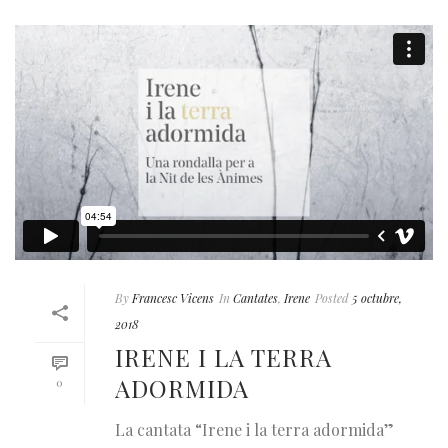
By
Francesc Vicens
In
Cantates
,
Irene
Posted
5 octubre,
2018
IRENE I LA TERRA
ADORMIDA
0
La cantata “Irene i la terra adormida”