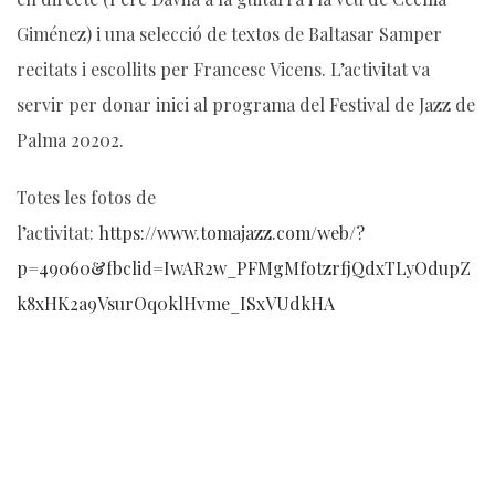
Giménez) i una selecció de textos de Baltasar Samper
recitats i escollits per Francesc Vicens. L’activitat va
servir per donar inici al programa del Festival de Jazz de
Palma 20202.
Totes les fotos de
l’activitat:
https://www.tomajazz.com/web/?
p=49060&fbclid=IwAR2w_PFMgMfotzrfjQdxTLyOdupZ
k8xHK2a9VsurOq0klHvme_ISxVUdkHA