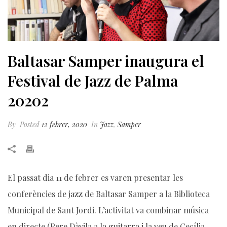
Baltasar Samper inaugura el
Festival de Jazz de Palma
20202
By
Posted
12 febrer, 2020
In
Jazz
,
Samper
El passat dia 11 de febrer es varen presentar les
conferències de jazz de Baltasar Samper a la Biblioteca
Municipal de Sant Jordi. L’activitat va combinar música
en directe (Pere Dàvila a la guitarra i la veu de Cecília