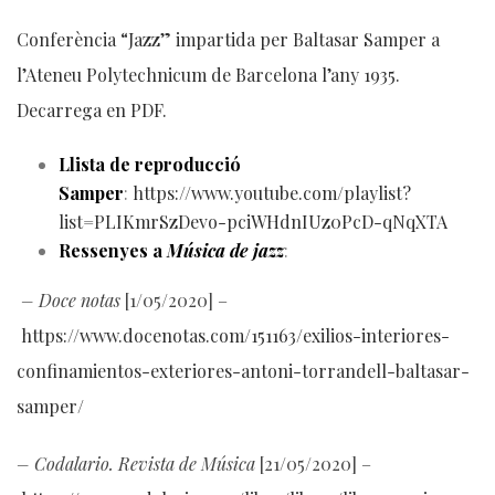
Conferència “Jazz” impartida per Baltasar Samper a
l’Ateneu Polytechnicum de Barcelona l’any 1935.
Decarrega en PDF.
Llista de reproducció
Samper
:
https://www.youtube.com/playlist?
list=PLIKmrSzDevo-pciWHdnIUz0PcD-qNqXTA
Ressenyes a
Música de jazz
:
– Doce notas
[1/05/2020] –
https://www.docenotas.com/151163/exilios-interiores-
confinamientos-exteriores-antoni-torrandell-baltasar-
samper/
– Codalario. Revista de Música
[21/05/2020] –