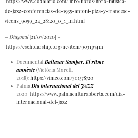
https://www.codalario.com/libro/libros/libro-musica-
de-jazz-conferencias-de-1935-antoni-piza-y-francesc-
vicens_9059_24_28120_0_1_in.html
– Diagonal
[21/07/2020] –
https://escholarship.org/uc/item/9031p74m
Documental
Baltasar Samper.
El ritme
amnèsic
(Victòria Morell,
2018):
https://vimeo.com/301578720
Palma
Dia internacional del JAZZ
2020:
https://www.palmaculturaoberta.com/dia-
internacional-del-jazz