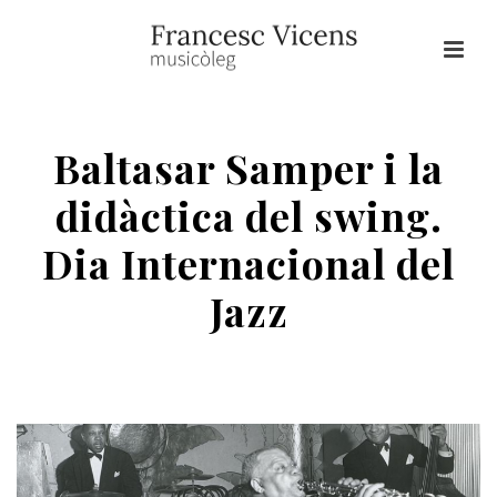
Baltasar Samper i la
didàctica del swing.
Dia Internacional del
Jazz
HOME
/
SAMPER
/ BALTASAR SAMPER I LA DIDÀCTICA DEL SWING. DIA
INTERNACIONAL DEL JAZZ