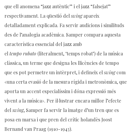
que ell anomena “jazz autèntic” i el jazz “falsejat”
respectivament. La qüestió del
swing
apareix
detalladament explicada. Fa servir audicions i similituds
des de l’analogia acadèmica. Samper compara aquesta
característica essencial del jazz amb
el
tempo
rubato
(literalment, ‘temps robat’) de la música
clàssica, un terme que designa les llicències de tempo
que es pot permetre un intèrpret, i defineix el
swing
com
«una certa evasió de la mesura rígida i metronòmica, que
aporta un accent especialíssim i dóna expressió més
vivent a la música». Per il·lustrar encara millor l’efecte
del
swing
, Samper fa servir la imatge d’un tren que es
posa en marxa i que pren del crític holandès Joost
Bernand van Praag (1910-1943).