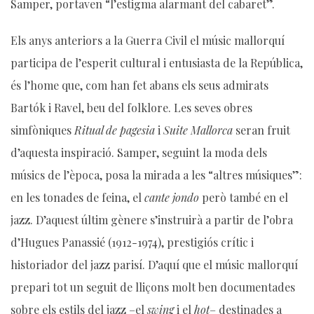
Samper, portaven “l’estigma alarmant del cabaret”.
Els anys anteriors a la Guerra Civil el músic mallorquí
participa de l’esperit cultural i entusiasta de la República,
és l’home que, com han fet abans els seus admirats
Bartók i Ravel, beu del folklore. Les seves obres
simfòniques
Ritual de pagesia
i
Suite Mallorca
seran fruit
d’aquesta inspiració. Samper, seguint la moda dels
músics de l’època, posa la mirada a les “altres músiques”:
en les tonades de feina, el
cante jondo
però també en el
jazz. D’aquest últim gènere s’instruirà a partir de l’obra
d’Hugues Panassié (1912-1974), prestigiós crític i
historiador del jazz parisí. D’aquí que el músic mallorquí
prepari tot un seguit de lliçons molt ben documentades
sobre els estils del jazz –el
swing
i el
hot
– destinades a