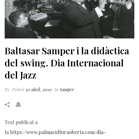
Baltasar Samper i la didàctica
del swing. Dia Internacional
del Jazz
By
Posted
30 abril, 2020
In
Samper
Text publicat a
la https:
//www.palmaculturaoberta.com/dia-