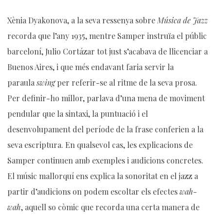
Xènia Dyakonova, a la seva ressenya sobre
Música de Jazz
recorda que l’any 1935, mentre Samper instruïa el públic
barceloní, Julio Cortázar tot just s’acabava de llicenciar a
Buenos Aires, i que més endavant faria servir la
paraula
swing
per referir-se al ritme de la seva prosa.
Per definir-ho millor, parlava d’una mena de moviment
pendular que la sintaxi, la puntuació i el
desenvolupament del període de la frase conferien a la
seva escriptura. En qualsevol cas, les explicacions de
Samper continuen amb exemples i audicions concretes.
El músic mallorquí ens explica la sonoritat en el jazz a
partir d’audicions on podem escoltar els efectes
wah-
wah
, aquell so còmic que recorda una certa manera de