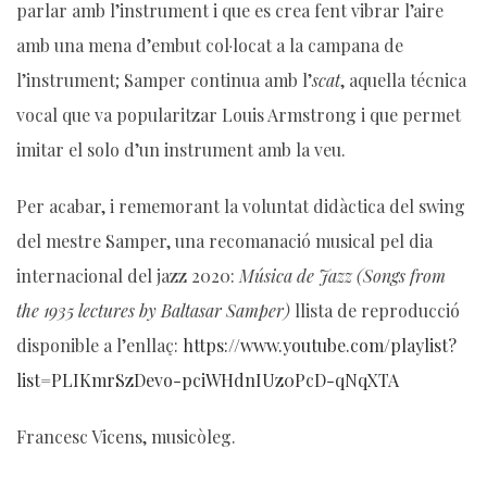
parlar amb l’instrument i que es crea fent vibrar l’aire
amb una mena d’embut col·locat a la campana de
l’instrument; Samper continua amb l’
scat
, aquella técnica
vocal que va popularitzar Louis Armstrong i que permet
imitar el solo d’un instrument amb la veu.
Per acabar, i rememorant la voluntat didàctica del swing
del mestre Samper, una recomanació musical pel dia
internacional del jazz 2020:
Música de Jazz (Songs from
the 1935 lectures by Baltasar Samper)
llista de reproducció
disponible a l’enllaç:
https://www.youtube.com/playlist?
list=PLIKmrSzDevo-pciWHdnIUz0PcD-qNqXTA
Francesc Vicens, musicòleg.