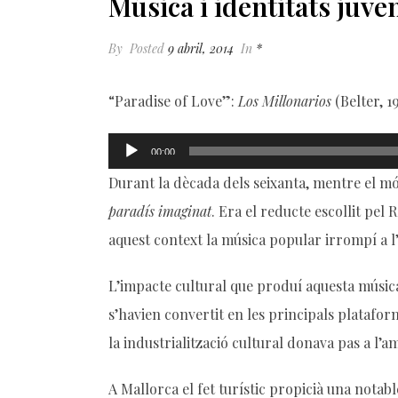
Música i identitats juven
By
Posted
9 abril, 2014
In
*
“Paradise of Love”:
Los Millonarios
(Belter, 1
Reproductor
00:00
d'àudio
Durant la dècada dels seixanta, mentre el mó
paradís imaginat
. Era el reducte escollit pel
aquest context la música popular irrompí a l’
L’impacte cultural que produí aquesta música d
s’havien convertit en les principals platafo
la industrialització cultural donava pas a l’
A Mallorca el fet turístic propicià una notabl