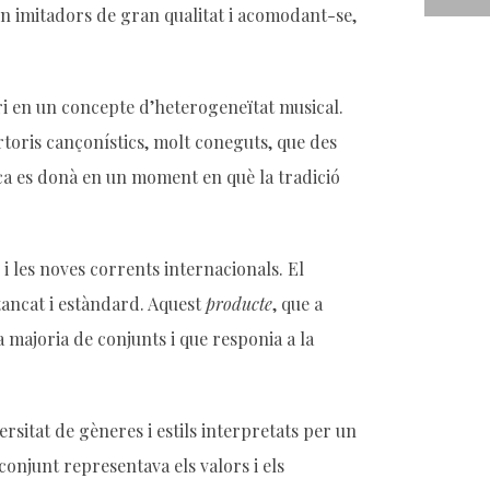
en imitadors de gran qualitat i acomodant-se,
ri en un concepte d’heterogeneïtat musical.
toris cançonístics, molt coneguts, que des
ica es donà en un moment en què la tradició
i les noves corrents internacionals. El
tancat i estàndard. Aquest
producte
, que a
a majoria de conjunts i que responia a la
versitat de gèneres i estils interpretats per un
onjunt representava els valors i els