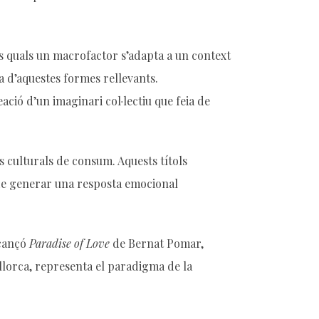
els quals un macrofactor s’adapta a un context
a d’aquestes formes rellevants.
eació d’un imaginari col·lectiu que feia de
 culturals de consum. Aquests títols
 de generar una resposta emocional
 cançó
Paradise of Love
de Bernat Pomar,
llorca, representa el paradigma de la