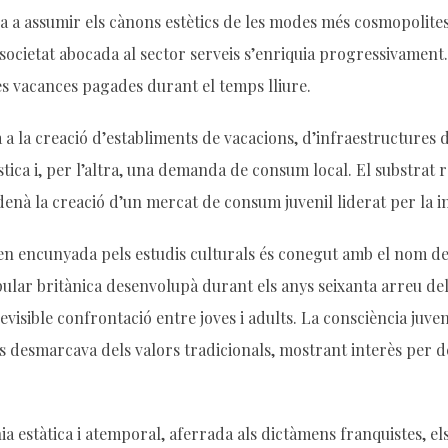
la a assumir els cànons estètics de les modes més cosmopolit
a societat abocada al sector serveis s’enriquia progressivament.
les vacances pagades durant el temps lliure.
a a la creació d’establiments de vacacions, d’infraestructures d’
a i, per l’altra, una demanda de consum local. El substrat resu
nà la creació d’un mercat de consum juvenil liderat per la in
en encunyada pels estudis culturals és conegut amb el nom d
pular britànica desenvolupà durant els anys seixanta arreu de
evisible confrontació entre joves i adults. La consciència juve
s desmarcava dels valors tradicionals, mostrant interès per de
ia estàtica i atemporal, aferrada als dictàmens franquistes, 