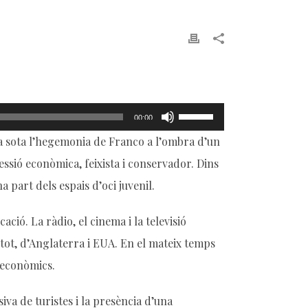
Feu
00:00
servir
ia sota l’hegemonia de Franco a l’ombra d’un
les
ssió econòmica, feixista i conservador. Dins
tecles
de
 part dels espais d’oci juvenil.
fletxa
cap
ció. La ràdio, el cinema i la televisió
amunt/cap
etot, d’Anglaterra i EUA. En el mateix temps
avall
s econòmics.
per
incrementar
iva de turistes i la presència d’una
o