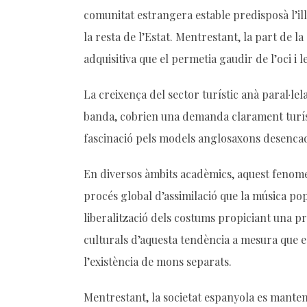
comunitat estrangera estable predisposà l’il
la resta de l’Estat. Mentrestant, la part de l
adquisitiva que el permetia gaudir de l’oci i 
La creixença del sector turístic anà paral·lel
banda, cobrien una demanda clarament turístic
fascinació pels models anglosaxons desencade
En diversos àmbits acadèmics, aquest fenom
procés global d’assimilació que la música po
liberalització dels costums propiciant una pr
culturals d’aquesta tendència a mesura que e
l’existència de mons separats.
Mentrestant, la societat espanyola es manten