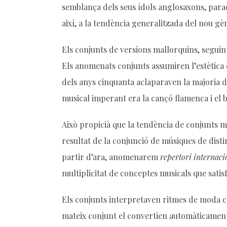
semblança dels seus ídols anglosaxons, parad
així, a la tendència generalitzada del nou gè
Els conjunts de versions mallorquins, seguin
Els anomenats conjunts assumiren l’estètica 
dels anys cinquanta aclaparaven la majoria de
musical imperant era la cançó flamenca i el 
Això propicià que la tendència de conjunts mu
resultat de la conjunció de músiques de dist
partir d’ara, anomenarem
repertori internaci
multiplicitat de conceptes musicals que satisf
Els conjunts interpretaven ritmes de moda co
mateix conjunt el convertien automàticament 