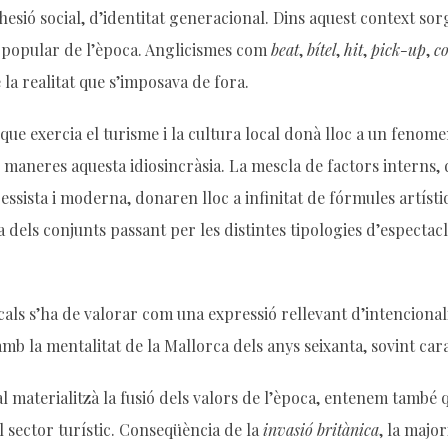
esió social, d’identitat generacional. Dins aquest context sor
ca popular de l’època. Anglicismes com
beat
,
bítel
,
hit
,
pick-up
,
c
 la realitat que s’imposava de fora.
 que exercia el turisme i la cultura local donà lloc a un fenom
maneres aquesta idiosincràsia. La mescla de factors interns, d
ssista i moderna, donaren lloc a infinitat de fórmules artísti
dels conjunts passant per les distintes tipologies d’espectacle
cals s’ha de valorar com una expressió rellevant d’intencional
amb la mentalitat de la Mallorca dels anys seixanta, sovint car
l materialitzà la fusió dels valors de l’època, entenem també q
l sector turístic. Conseqüència de la
invasió britànica
, la majo