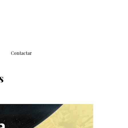
Contactar
s
/
ICONOGRAFIA
/
*
/ MÚSICA I IDENTITATS JUVENILS