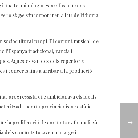
gí una terminologia específica que ens
over
o
single
s’incorporaren a l’ús de l’idioma
en sociocultural propi. El conjunt musical, de
e l’Espanya tradicional, rància i
ques. Aquestes van des dels repertoris
s i concerts fins a arribar a la producció
itat progressista que ambicionava els ideals
acteritzada per un provincianisme estàtic.
ue la proliferació de conjunts es formalitzà
ria dels conjunts tocaven a imatge i