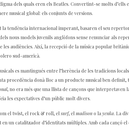
igma dels quals eren els Beatles. Convertint-se molts d’ells 
nere musical global: els conjunts de versions.
t la tendència internacional imperant, basaren el seu reperto
dels nous models juvenils anglòfons sense renunciar als reper
 les audiències. Així, la recepció de la música popular britàn
bolero sud-americà.
sicals es mantingués entre l’herència de les tradicions locals 
inta procedència donà lloc a un producte musical ben definit, 
onal
, no era més que una llista de cançons que interpretaven l
eia les expectatives d’un públic molt divers.
m el twist, el rock & roll, el
surf
, el
madison
o la
yenka
. La di
en un catalitzador d’identitats múltiples. Amb cada cançó el c