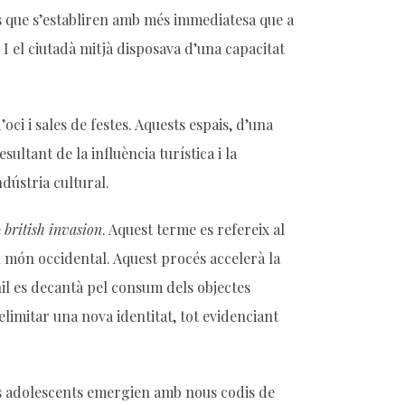
es que s’establiren amb més immediatesa que a
disminuir
 I el ciutadà mitjà disposava d’una capacitat
el
volum.
oci i sales de festes. Aquests espais, d’una
ltant de la influència turística i la
dústria cultural.
e
british invasion
. Aquest terme es refereix al
l món occidental. Aquest procés accelerà la
nil es decantà pel consum dels objectes
limitar una nova identitat, tot evidenciant
els adolescents emergien amb nous codis de