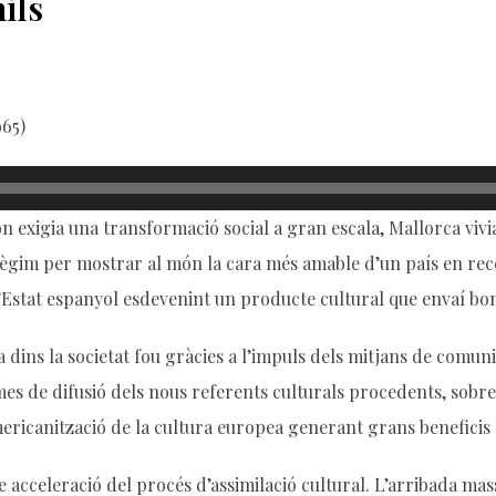
ils
965)
n exigia una transformació social a gran escala, Mallorca viv
 Règim per mostrar al món la cara més amable d’un país en rece
Estat espanyol esdevenint un producte cultural que envaí bona
ins la societat fou gràcies a l’impuls dels mitjans de comunica
rmes de difusió dels nous referents culturals procedents, sobr
americanització de la cultura europea generant grans benefici
e acceleració del procés d’assimilació cultural. L’arribada mass