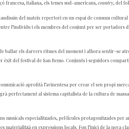
çó francesa, italiana, els temes sud-americans,
country
, del f
 gaudissin del mateix repertori en un espai de consum cultural
ntre l’individu i els membres del conjunt per ser portadors d’
e ballar els darrers ritmes del moment i alhora sentir-se atre
 èxit del festival de San Remo. Conjunts i seguidors comparti
 comunicació aprofità l’avinentesa per crear el seu propi merca
rà perfectament al sistema capitalista de la cultura de massa
ns musicals especialitzades, pel·lícules protagonitzades per art
 materialitzà en expressions locals. Fou l’inici de la nova cla