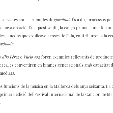
 observades com a exemples de
glocalitat
. És a dir, processos p
de nova creació. En aquest sentit, la cançó promocional fou un
 les cançons que explicaven coses de l’illa, contribuïren a la cr
maginada
.
o dijo Pérez
o
Vuelo 502
foren exemples rellevants de productes
lorca, es convertiren en himnes generacionals amb capacitat
mmediata.
les funcions de la música en la Mallorca dels anys seixanta. La
rimera edició del Festival Internacional de la Canción de Ma
.