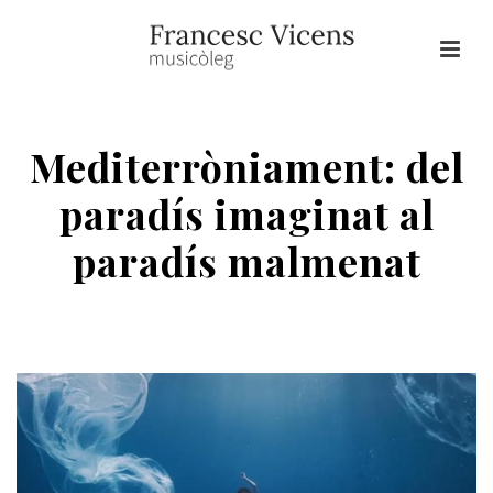
Mediterròniament: del
paradís imaginat al
paradís malmenat
HOME
/
EDICIÓ DE DOCUMENTS MUSICALS
/ MEDITERRÒNIAMENT:
DEL PARADÍS IMAGINAT AL PARADÍS MALMENAT