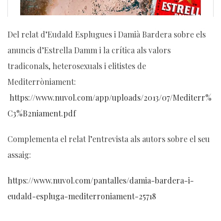
Del relat d’Eudald Esplugues i Damià Bardera sobre els
anuncis d’Estrella Damm i la crítica als valors
tradiconals, heterosexuals i elitistes de
Mediterròniament:
https://www.nuvol.com/app/uploads/2013/07/Mediterr%
C3%B2niament.pdf
Complementa el relat l’entrevista als autors sobre el seu
assaig:
https://www.nuvol.com/pantalles/damia-bardera-i-
eudald-espluga-mediterroniament-25718