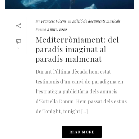
By
Francesc Vicens
In
Edició de documents musicals
Posted
4 juny, 2020
Mediterròniament: del
paradís imaginat al
0
paradís malmenat
Durant l’última dècada hem estat
testimonis d’un canvi de paradigma en
l’estratègia publicitària dels anuncis
d’Estrella Damm. Hem passat dels estius
de Tonight, tonight [...]
READ MORE