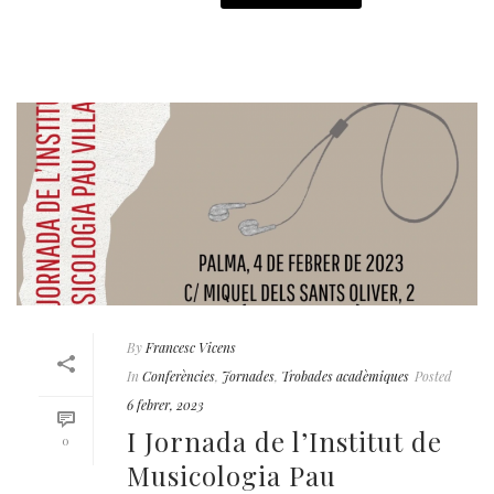
By
Francesc Vicens
In
Conferències
,
Jornades
,
Trobades acadèmiques
Posted
6 febrer, 2023
I Jornada de l’Institut de
0
Musicologia Pau