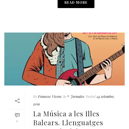
READ MORE
By
Francesc Vicens
In
*
,
Jornades
Posted
24 setembre,
2019
La Música a les Illes
Balears. Llenguatges
0