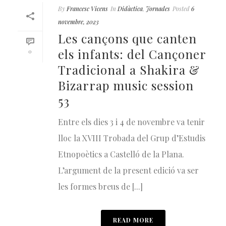
By
Francesc Vicens
In
Didàctica
,
Jornades
Posted
6
novembre, 2023
Les cançons que canten
els infants: del Cançoner
0
Tradicional a Shakira &
Bizarrap music session
53
Entre els dies 3 i 4 de novembre va tenir
lloc la XVIII Trobada del Grup d’Estudis
Etnopoètics a Castelló de la Plana.
L’argument de la present edició va ser
les formes breus de [...]
READ MORE