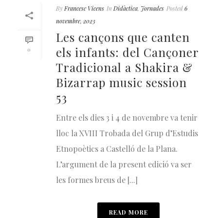
By
Francesc Vicens
In
Didàctica
,
Jornades
Posted
6
novembre, 2023
Les cançons que canten
els infants: del Cançoner
0
Tradicional a Shakira &
Bizarrap music session
53
Entre els dies 3 i 4 de novembre va tenir
lloc la XVIII Trobada del Grup d’Estudis
Etnopoètics a Castelló de la Plana.
L’argument de la present edició va ser
les formes breus de [...]
READ MORE