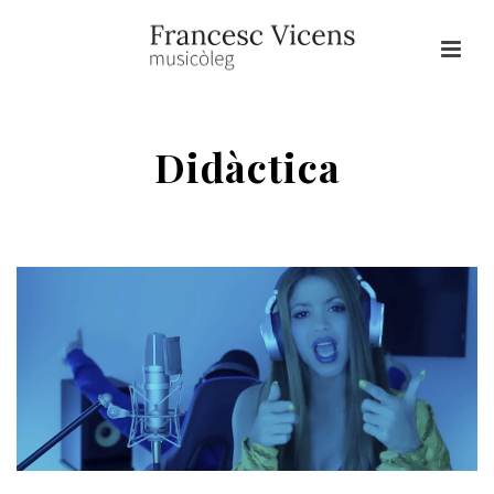
Didàctica
HOME
/
DIDÀCTICA