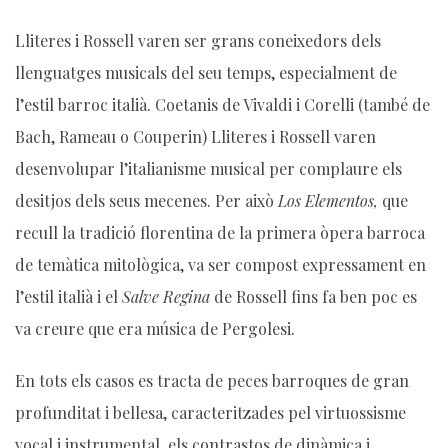
Lliteres i Rossell varen ser grans coneixedors dels
llenguatges musicals del seu temps, especialment de
l’estil barroc italià. Coetanis de Vivaldi i Corelli (també de
Bach, Rameau o Couperin) Lliteres i Rossell varen
desenvolupar l’italianisme musical per complaure els
desitjos dels seus mecenes. Per això
Los Elementos,
que
recull la tradició florentina de la primera òpera barroca
de temàtica mitològica, va ser compost expressament en
l’estil italià i el
Salve Regina
de Rossell fins fa ben poc es
va creure que era música de Pergolesi.
En tots els casos es tracta de peces barroques de gran
profunditat i bellesa, caracteritzades pel virtuossisme
vocal i instrumental, els contrastos de dinàmica i