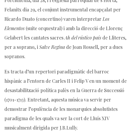
Porciúncula, dia 28, i l’església parroquial de s’Horta,
Felanitx dia 29, el conjunt instrumental encapçalat per
Ricardo Duato (concertino) varen interpretar
Los
Elementos
(suite orquestral) i amb la direcció de Llorenç
Gelabert les cantates sacres
Ah del rústico país
de Lliteres,
per a soprano, i
Salve Regina
de Joan Rossell, per a dues
sopranos.
Es tracta d’un repertori paradigmàtic del barroc
hispànic a l’entorn de Carles II i Felip V en un moment de
desastabilització política palès en la Guerra de Successió
(1701-1713). Entretant, aquesta música va servir per
demostrar l’opulència de les monarquies absolutistes
paradigma de les quals va ser la cort de Lluís XIV
musicalment dirigida per J.B.Lully.