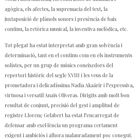
agògica, els afectes, la supremacia del text, la
juxtaposició de plànols sonors i presència de baix
continu, la retòrica musical, la inventiva melòdica, etc.
Tot plegat ha estat interpretat amb gran solvència i
determinació, tant en el continu com en els instruments
solístes, per un grup de músics coneixedors del
repertori històric del segle XVIII i les veus de la
prometadora i delicadíssima Nadia Akaârir i l’expressiva,
virtuosa i versatil Anaïs Oliveras. Dirigits amb molt bon
resultat de conjunt, precisió del gest i amplitud de
registre Llorenç Gelabert ha estat l’encarregat de
defensar amb exel·lència un programa certament
exigent i ambiciós i alhora malauradament poc conegut.