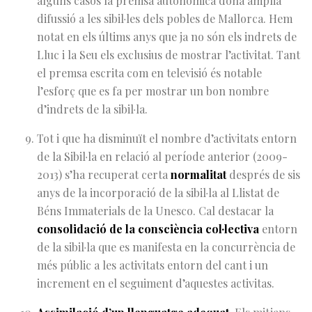
alguns casos la premsa autonómica dona àmplia
difussió a les sibil·les dels pobles de Mallorca. Hem
notat en els últims anys que ja no són els indrets de
Lluc i la Seu els exclusius de mostrar l’activitat. Tant
el premsa escrita com en televisió és notable
l’esforç que es fa per mostrar un bon nombre
d’indrets de la sibil·la.
Tot i que ha disminuït el nombre d’activitats entorn
de la Sibil·la en relació al període anterior (2009-
2013) s’ha recuperat certa
normalitat
després de sis
anys de la incorporació de la sibil·la al Llistat de
Béns Immaterials de la Unesco. Cal destacar la
consolidació de la consciència col·lectiva
entorn
de la sibil·la que es manifesta en la concurrència de
més públic a les activitats entorn del cant i un
increment en el seguiment d’aquestes activitas.