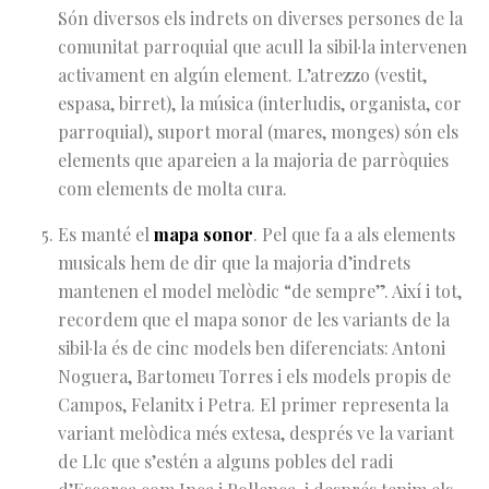
Són diversos els indrets on diverses persones de la
comunitat parroquial que acull la sibil·la intervenen
activament en algún element. L’atrezzo (vestit,
espasa, birret), la música (interludis, organista, cor
parroquial), suport moral (mares, monges) són els
elements que apareien a la majoria de parròquies
com elements de molta cura.
Es manté el
mapa sonor
. Pel que fa a als elements
musicals hem de dir que la majoria d’indrets
mantenen el model melòdic “de sempre”. Així i tot,
recordem que el mapa sonor de les variants de la
sibil·la és de cinc models ben diferenciats: Antoni
Noguera, Bartomeu Torres i els models propis de
Campos, Felanitx i Petra. El primer representa la
variant melòdica més extesa, després ve la variant
de Llc que s’estén a alguns pobles del radi