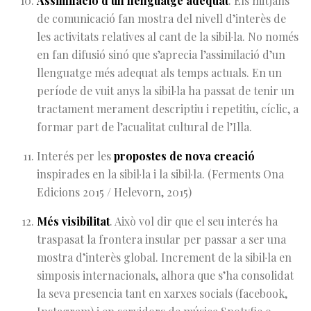
Assimilació d’un llenguatge adequat
. Els mitjans
de comunicació fan mostra del nivell d’interès de
les activitats relatives al cant de la sibil·la. No només
en fan difusió sinó que s’aprecia l’assimilació d’un
llenguatge més adequat als temps actuals. En un
període de vuit anys la sibil·la ha passat de tenir un
tractament merament descriptiu i repetitiu, cíclic, a
formar part de l’acualitat cultural de l’Illa.
Interés per les
propostes de nova creació
inspirades en la sibil·la i la sibil·la. (Ferments Ona
Edicions 2015 / Helevorn, 2015)
Més visibilitat
. Això vol dir que el seu interés ha
traspasat la frontera insular per passar a ser una
mostra d’interès global. Increment de la sibil·la en
simposis internacionals, alhora que s’ha consolidat
la seva presencia tant en xarxes socials (facebook,