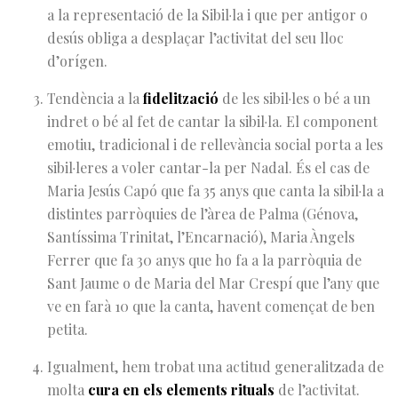
a la representació de la Sibil·la i que per antigor o
desús obliga a desplaçar l’activitat del seu lloc
d’orígen.
Tendència a la
fidelització
de les sibil·les o bé a un
indret o bé al fet de cantar la sibil·la. El component
emotiu, tradicional i de rellevància social porta a les
sibil·leres a voler cantar-la per Nadal. És el cas de
Maria Jesús Capó que fa 35 anys que canta la sibil·la a
distintes parròquies de l’àrea de Palma (Génova,
Santíssima Trinitat, l’Encarnació), Maria Àngels
Ferrer que fa 30 anys que ho fa a la parròquia de
Sant Jaume o de Maria del Mar Crespí que l’any que
ve en farà 10 que la canta, havent començat de ben
petita.
Igualment, hem trobat una actitud generalitzada de
molta
cura en els elements rituals
de l’activitat.