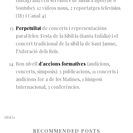
Instagram) i en servidors de música Spotyfie o
Youtube). 12 vídeos nous, 2 reportatges televisius
(IB3 i Canal 4)
Perpetuïtat
de concerts i representacións
paral·leles: Festa de la Sibil·la (Santa Eulàlia) i el
concert tradicional de la sibil·la de Sant Jaume,
l’Adoració dels Reis.
Bon nivell
d’accions formatives
(audicions,
concerts, simposis). 3 publicacions, 11 concerts i
audicions for a de les Matines, 1 Simposi
Internacional, 3 conferències.
Sibil·la
RECOMMENDED POSTS