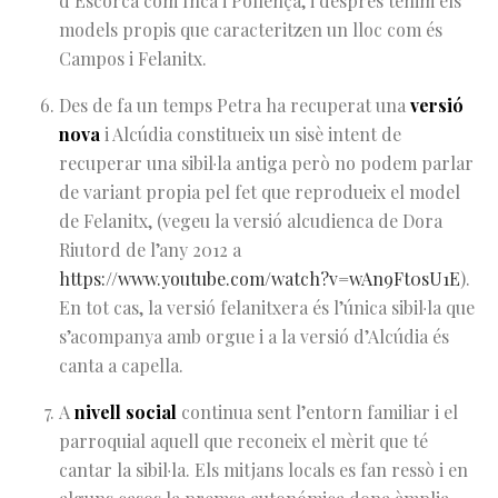
d’Escorca com Inca i Pollença, i després tenim els
models propis que caracteritzen un lloc com és
Campos i Felanitx.
Des de fa un temps Petra ha recuperat una
versió
nova
i Alcúdia constitueix un sisè intent de
recuperar una sibil·la antiga però no podem parlar
de variant propia pel fet que reprodueix el model
de Felanitx, (vegeu la versió alcudienca de Dora
Riutord de l’any 2012 a
https://www.youtube.com/watch?v=wAn9Ft0sU1E
).
En tot cas, la versió felanitxera és l’única sibil·la que
s’acompanya amb orgue i a la versió d’Alcúdia és
canta a capella.
A
nivell social
continua sent l’entorn familiar i el
parroquial aquell que reconeix el mèrit que té
cantar la sibil·la. Els mitjans locals es fan ressò i en