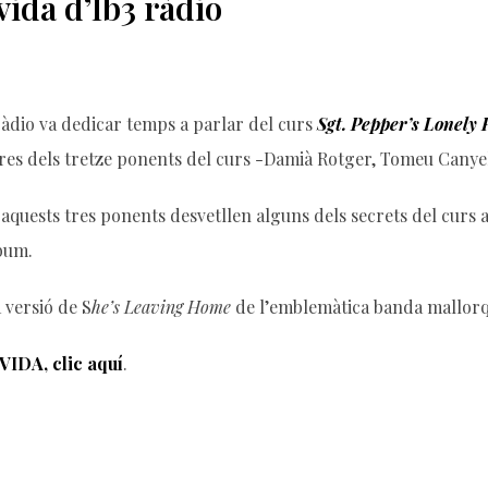
vida d’Ib3 ràdio
àdio va dedicar temps a parlar del curs
Sgt. Pepper’s Lonely
tres dels tretze ponents del curs -Damià Rotger, Tomeu Canyel
o aquests tres ponents desvetllen alguns dels secrets del curs
lbum.
 versió de S
he’s Leaving Home
de l’emblemàtica banda mallorqu
IDA, clic aquí
.