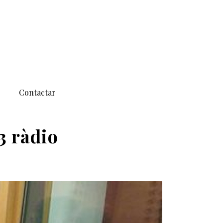
Contactar
3 ràdio
ATLES
/ SGT. PEPPER’S A LA GRAN VIDA D’IB3 RÀDIO