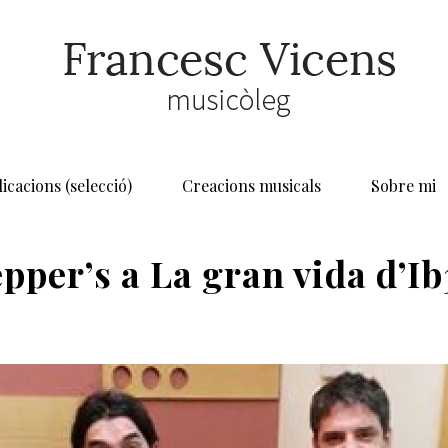
icacions (selecció)
Creacions musicals
Sobre mi
epper’s a La gran vida d’Ib
HOME
/
BE