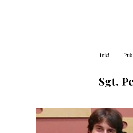
Inici
Publ
Sgt. P