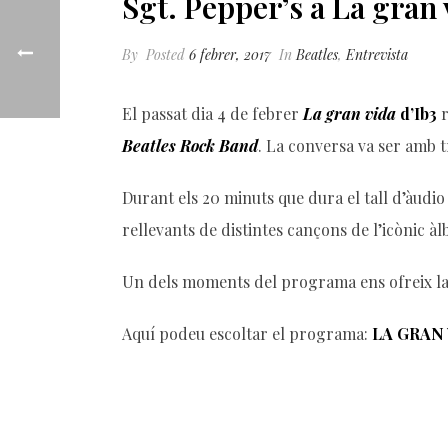
Sgt. Pepper’s a La gran 
By
Posted
6 febrer, 2017
In
Beatles
,
Entrevista
El passat dia 4 de febrer
La gran vida
d’Ib3
r
Beatles Rock Band
. La conversa va ser amb 
Durant els 20 minuts que dura el tall d’àudi
rellevants de distintes cançons de l’icònic à
Un dels moments del programa ens ofreix la
Aquí podeu escoltar el programa:
LA GRAN V