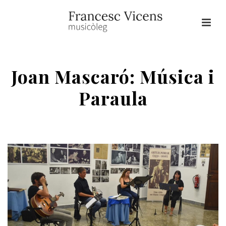
Joan Mascaró: Música i
Paraula
HOME
/
MASCARÓ
/ JOAN MASCARÓ: MÚSICA I PARAULA