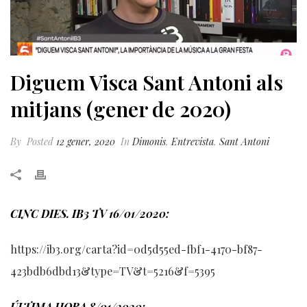
Diguem Visca Sant Antoni als
mitjans (gener de 2020)
By
Posted
12 gener, 2020
In
Dimonis
,
Entrevista
,
Sant Antoni
CINC DIES. IB3 TV 16/01/2020:
https://ib3.org/carta?id=0d5d55ed-fbf1-4170-bf87-
423bdb6dbd13&type=TV&t=5216&f=5395
ÚLTIMA HORA 8/01/2020: