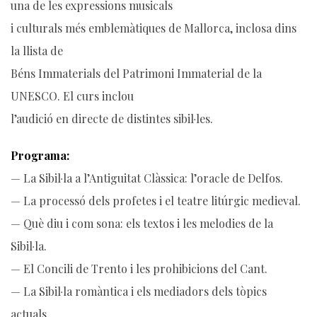
una de les expressions musicals
i culturals més emblemàtiques de Mallorca, inclosa dins
la llista de
Béns Immaterials del Patrimoni Immaterial de la
UNESCO. El curs inclou
l’audició en directe de distintes sibil·les.
Programa:
— La Sibil·la a l’Antiguitat Clàssica: l’oracle de Delfos.
— La processó dels profetes i el teatre litúrgic medieval.
— Què diu i com sona: els textos i les melodies de la
Sibil·la.
— El Concili de Trento i les prohibicions del Cant.
— La Sibil·la romàntica i els mediadors dels tòpics
actuals.