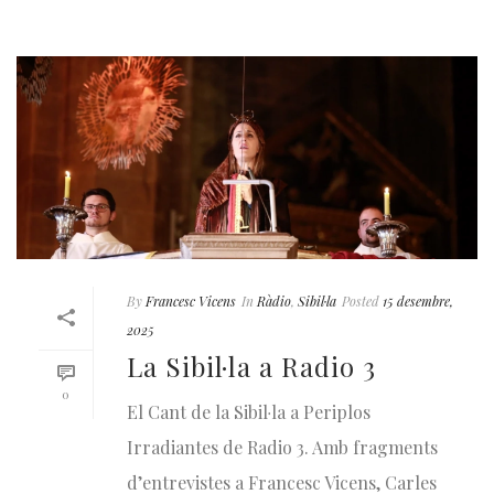
By
Francesc Vicens
In
Ràdio
,
Sibil·la
Posted
15 desembre,
2025
La Sibil·la a Radio 3
0
El Cant de la Sibil·la a Periplos
Irradiantes de Radio 3. Amb fragments
d’entrevistes a Francesc Vicens, Carles