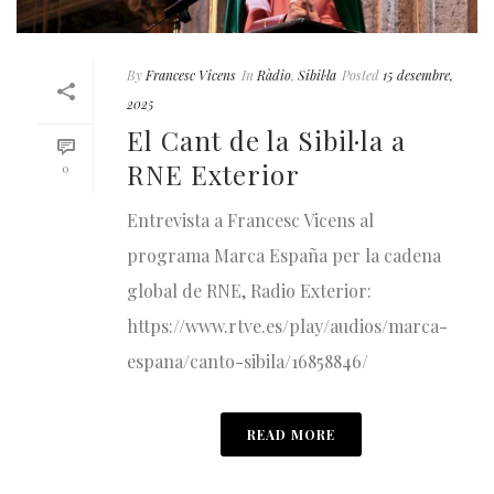
By
Francesc Vicens
In
Ràdio
,
Sibil·la
Posted
15 desembre,
2025
El Cant de la Sibil·la a
RNE Exterior
0
Entrevista a Francesc Vicens al
programa Marca España per la cadena
global de RNE, Radio Exterior:
https://www.rtve.es/play/audios/marca-
espana/canto-sibila/16858846/
READ MORE