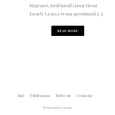
Magraner, Jordi Savall i Josep Vicent
Escartí. La peça és una aproximació [...]
READ MORE
Inici
Publicacions
Sobre mi
Contactar
© Tots els drets reservats.