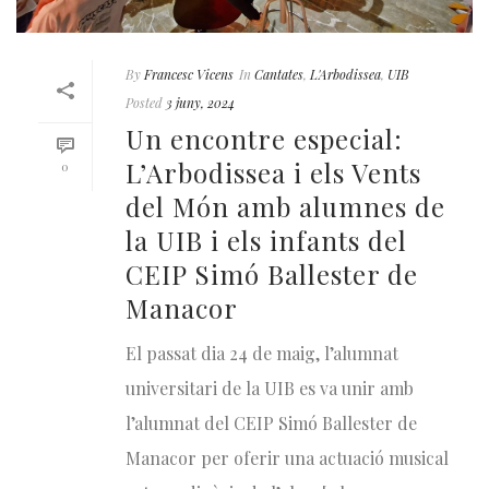
By
Francesc Vicens
In
Cantates
,
L'Arbodissea
,
UIB
Posted
3 juny, 2024
Un encontre especial:
L’Arbodissea i els Vents
0
del Món amb alumnes de
la UIB i els infants del
CEIP Simó Ballester de
Manacor
El passat dia 24 de maig, l’alumnat
universitari de la UIB es va unir amb
l’alumnat del CEIP Simó Ballester de
Manacor per oferir una actuació musical