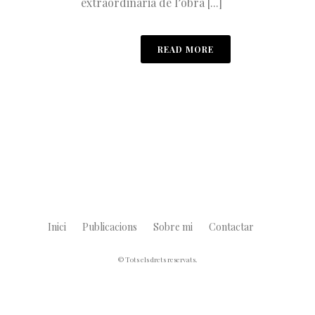
extraordinària de l’obra [...]
READ MORE
Inici
Publicacions
Sobre mi
Contactar
© Tots els drets reservats.