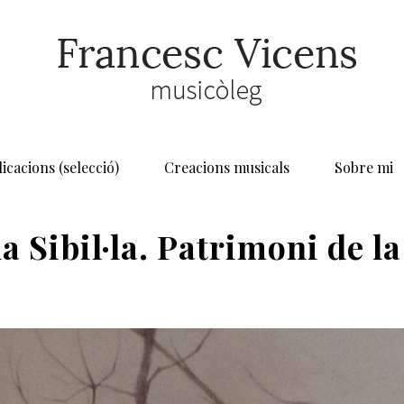
icacions (selecció)
Creacions musicals
Sobre mi
la Sibil·la. Patrimoni de 
HOME
/
LLIBRES
/ EL