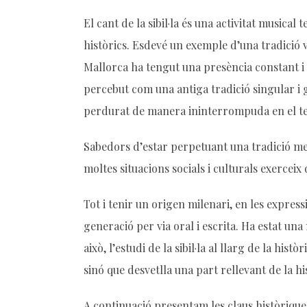
El cant de la sibil·la és una activitat musica
històrics. Esdevé un exemple d’una tradició v
Mallorca ha tengut una presència constant i d’
percebut com una antiga tradició singular i 
perdurat de manera ininterrompuda en el t
Sabedors d’estar perpetuant una tradició medie
moltes situacions socials i culturals exercei
Tot i tenir un origen milenari, en les express
generació per via oral i escrita. Ha estat un
això, l’estudi de la sibil·la al llarg de la h
sinó que desvetlla una part rellevant de la his
A continuació presentam les claus històriques 