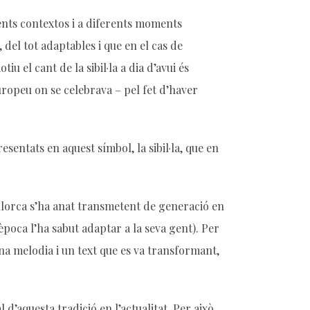
erents contextos i a diferents moments
del tot adaptables i que en el cas de
u el cant de la sibil·la a dia d’avui és
uropeu on se celebrava – pel fet d’haver
sentats en aquest símbol, la sibil·la, que en
Mallorca s’ha anat transmetent de generació en
època l’ha sabut adaptar a la seva gent). Per
’una melodia i un text que es va transformant,
d’aquesta tradició en l’actualitat. Per això,