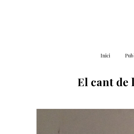
Inici
Publ
El cant de 