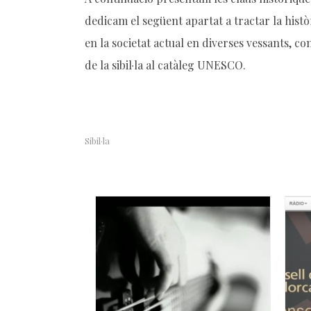
dedicam el següent apartat a tractar la històri
en la societat actual en diverses vessants, co
de la sibil·la al catàleg UNESCO.
Sibil·la