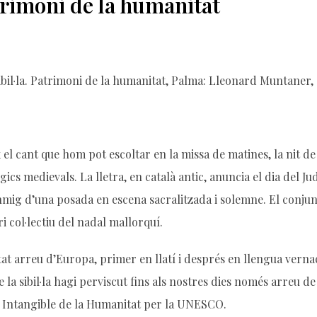
atrimoni de la humanitat
Sibil·la. Patrimoni de la humanitat, Palma: Lleonard Muntaner, 
 el cant que hom pot escoltar en la missa de matines, la nit de N
rgics medievals. La lletra, en català antic, anuncia el dia del Ju
nmig d’una posada en escena sacralitzada i solemne. El conju
i col·lectiu del nadal mallorquí.
cantat arreu d’Europa, primer en llatí i després en llengua verna
 la sibil·la hagi perviscut fins als nostres dies només arreu de
ni Intangible de la Humanitat per la UNESCO.