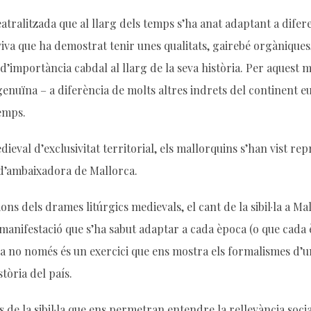
l teatralitzada que al llarg dels temps s’ha anat adaptant a dif
iva que ha demostrat tenir unes qualitats, gairebé orgàniques, 
importància cabdal al llarg de la seva història. Per aquest moti
genuïna – a diferència de molts altres indrets del continent e
emps.
val d’exclusivitat territorial, els mallorquins s’han vist repre
x d’ambaixadora de Mallorca.
ions dels drames litúrgics medievals, el cant de la sibil·la a 
a manifestació que s’ha sabut adaptar a cada època (o que cada 
istòria no només és un exercici que ens mostra els formalismes d
tòria del país.
de la sibil·la que ens permetran entendre la rellevància social 