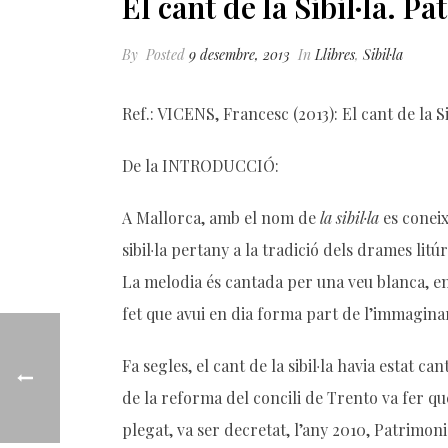
El cant de la Sibil·la. P
By
Posted
9 desembre, 2013
In
Llibres
,
Sibil·la
Ref.: VICENS, Francesc (2013): El cant de la 
De la INTRODUCCIÓ:
A Mallorca, amb el nom de
la sibil·la
es coneix
sibil·la pertany a la tradició dels drames litú
La melodia és cantada per una veu blanca, e
fet que avui en dia forma part de l’immaginar
Fa segles, el cant de la sibil·la havia estat 
de la reforma del concili de Trento va fer que
plegat, va ser decretat, l’any 2010, Patrimo