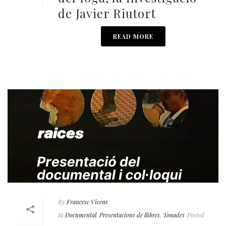
de Javier Riutort
READ MORE
By
Francesc Vicens
In
Documental
,
Presentacions de llibres
,
Tonades
Posted