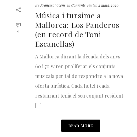
By
Francesc Vicens
In
Conjunts
Posted
2 maig, 2020
Música i tursime a
Mallorca: Los Panderos
0
(en record de Toni
Escanellas)
A Mallorca durant la dècada dels anys
60 i 70 varen proliferar els conjunts
musicals per tal de respondre a la nova
oferta turística. Cada hotel i cada
restaurant tenia el seu conjunt resident
[...]
READ MORE