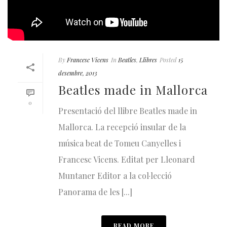
By
Francesc Vicens
In
Beatles
,
Llibres
Posted
15
desembre, 2013
Beatles made in Mallorca
0
Presentació del llibre Beatles made in
Mallorca. La recepció insular de la
música beat de Tomeu Canyelles i
Francesc Vicens. Editat per Lleonard
Muntaner Editor a la col·lecció
Panorama de les [...]
READ MORE