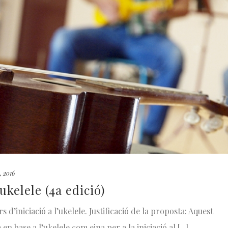
, 2016
’ukelele (4a edició)
s d’iniciació a l’ukelele. Justificació de la proposta: Aquest
n base a l’ukelele com eina per a la iniciació al [...]