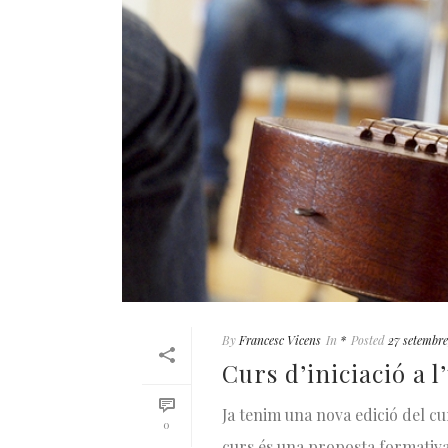
By
Francesc Vicens
In
*
Posted
27 setembre
Curs d’iniciació a l
Ja tenim una nova edició del cur
0
curs és una proposta formativa e