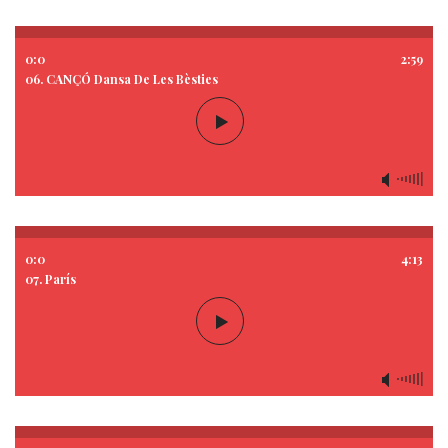
0:0
2:59
06. CANÇÓ Dansa De Les Bèsties
0:0
4:13
07. París