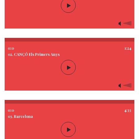
0:0
1:24
02. CANÇÓ Els Primers Anys
0:0
4:33
03. Barcelona