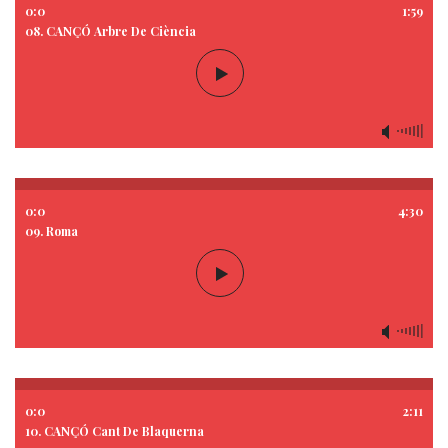
0:0
1:59
08. CANÇÓ Arbre De Ciència
0:0
4:30
09. Roma
0:0
2:11
10. CANÇÓ Cant De Blaquerna