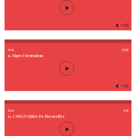
0:0
5:59
11. Xipre I Jerusalem
0:0
3:6
12. CANÇÓ Llibre De Meravelles