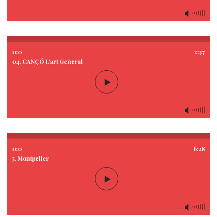
0:0
2:37
04. CANÇÓ L'art General
0:0
6:28
5. Montpeller