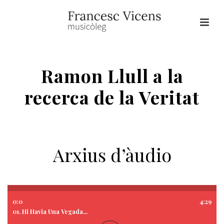
Ramon Llull a la
recerca de la Veritat
HOME
/
RAMON LLULL A LA RECERCA DE LA VERITAT
Arxius d’àudio
0:0
4:29
01. Hi Havia Una Vegada...