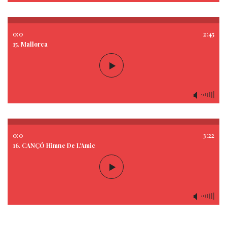
0:0
2:45
15. Mallorca
0:0
3:22
16. CANÇÓ Himne De L'Amic