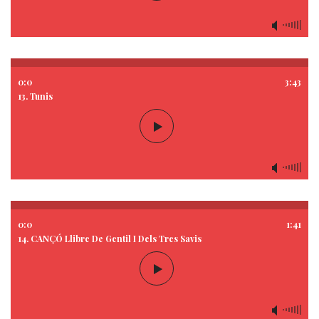
0:0
3:43
13. Tunis
0:0
1:41
14. CANÇÓ Llibre De Gentil I Dels Tres Savis